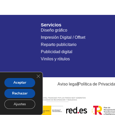
Servicios
Diseño gráfico
Impresión Digital / Offset
Reparto publicitario
Publicidad digital
Vinilos y rótulos
Cerrar el banner de cookies RGPD
Aceptar
a
Aviso legal
Política de Privacid
Rechazar
Ajustes